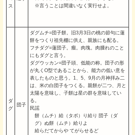
※言うことは間違いなく実行せよ。
ス
ダグムチ=団子餅。旧3月3日の桃の節句に蓮
餅をつくり祖先棚に供え、親族にも配る。
フチダグ=蓮団子。瘤。肉塊。肉腫れのこと
にもダグと言う。
ダグウッカン=団子頭、低能の称。団子の形
が丸くO型であることから、能力の低い意を
表したものと思う。1、5、9月の月神拝み二
は、米の白団子をつくる。親餅が二つ、月と
太陽を意味し、子餅は星の群を意味してい
る。
ダ
団子
民謡
グ
餅（ムチ）給（タボ）り給り 団子（ダ
グ）ぬ餅（ムチ）給りよ
給らだてからや てがらせるど