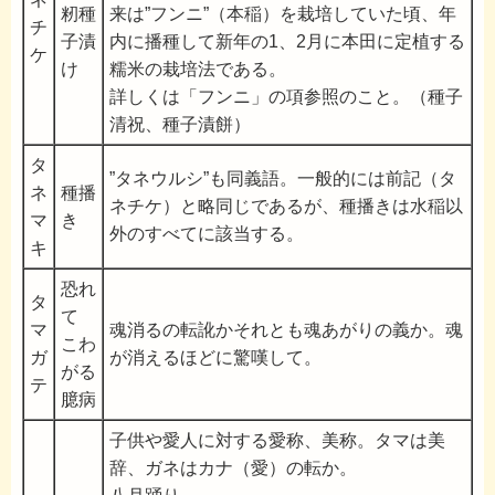
籾種
来は”フンニ”（本稲）を栽培していた頃、年
チ
子漬
内に播種して新年の1、2月に本田に定植する
ケ
け
糯米の栽培法である。
詳しくは「フンニ」の項参照のこと。（種子
清祝、種子漬餅）
タ
”タネウルシ”も同義語。一般的には前記（タ
ネ
種播
ネチケ）と略同じであるが、種播きは水稲以
マ
き
外のすべてに該当する。
キ
恐れ
タ
て
マ
魂消るの転訛かそれとも魂あがりの義か。魂
こわ
ガ
が消えるほどに驚嘆して。
がる
テ
臆病
子供や愛人に対する愛称、美称。タマは美
辞、ガネはカナ（愛）の転か。