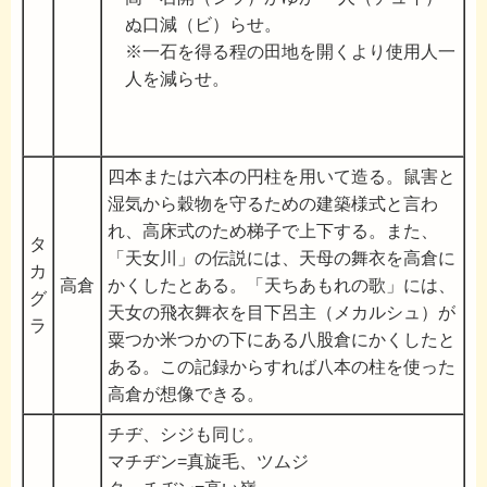
ぬ口減（ビ）らせ。
※一石を得る程の田地を開くより使用人一
人を減らせ。
四本または六本の円柱を用いて造る。鼠害と
湿気から穀物を守るための建築様式と言わ
れ、高床式のため梯子で上下する。また、
タ
「天女川」の伝説には、天母の舞衣を高倉に
カ
高倉
かくしたとある。「天ちあもれの歌」には、
グ
天女の飛衣舞衣を目下呂主（メカルシュ）が
ラ
粟つか米つかの下にある八股倉にかくしたと
ある。この記録からすれば八本の柱を使った
高倉が想像できる。
チヂ、シジも同じ。
マチヂン=真旋毛、ツムジ