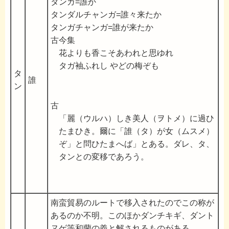
タンガ=誰か
タンダルチャンガ=誰々来たか
タンガチャンガ=誰が来たか
古今集
花よりも香こそあわれと思ゆれ
タガ袖ふれし やどの梅ぞも
タ
誰
ン
古
「麗（ウルハ）しき美人（ヲトメ）に過ひ
たまひき。爾に「誰（タ）が女（ムスメ）
ぞ」と問ひたまへば」とある。ダレ、タ、
タンとの変移であろう。
南蛮貿易のルートで移入されたのでこの称が
あるのか不明。このほかダンチキギ、ダント
ヌゲ等和蘭の義と解されるものがある。