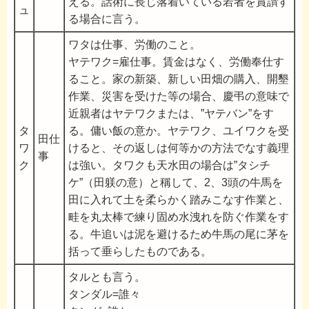
える。話術に長じ落着いている若者を賞讃す
ュ
る場合に言う。
ワタは仕事、労働のこと。
ヤテワク=雇仕事。賃金はなく、労働奉仕す
ること。家の新築、新しい田畑の購入、開墾
作業、災害を受けた等の場合、慶弔の意味で
近親者はヤテワクまたは、”ヤテバン”をす
タ
る。傭い飯の意か。ヤテワク、ユイワクを受
田仕
ワ
けると、その返しは何等かの方法でなす義理
事
ク
は強い。タワクも天水田の場合は”タシチ
ケ”（田躾の意）と稱して、2、3頭の牛馬を
田に入れて土を柔らかく踏みこなす作業と、
畦を丸太棒で練り固め水洩れを防ぐ作業をす
る。牛追いは泥を避けるため牛馬の尾に茅を
括って垂らしたものである。
タルとも言う。
タンダル=誰々