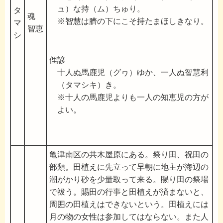
ュ）な持（ム）ちゅり。
タ
魂
※智慧は臍の下にこそ持たまほしきなり。
マ
智恵
シ
俚諺
十人ぬ馬鹿児（グヮ）ゆか、一人ぬ智慧利
（タマシキ）き。
※十人の馬鹿児よりも一人の知恵児の方が
よい。
亀津南区の共木屋原にある。祭り田、祝田の
部類。田植えに先立って早朝に地主が海辺の
潮がかり砂を少量取って来る。賜り田の祭場
で祓う。賜田の行事と田植えが済まないと、
周囲の田植えはできないという。田植えには
月の物の女性は参加してはならない。また人