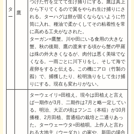
つけた竹を立てて生け捕りにする。鷹は真上
タ
から下りてくるので翼をやられ生け捕りにさ
鷹
ー
れる。ターハグは餅が固くならないように竹
筒に入れ、種油で柔かくしてその粘着性を常
に高める工夫がなされた。
ターガン=鷹蟹。川や田にいる食用の大きな
蟹。秋の後期、鷹の渡来する頃から蟹の甲羅
は殊の外大きくなるが、肉付は悪く美味でな
くなる。一雨ごとに川下りをし、そして海で
産卵をすると伝える。この機にアロ（竹製の
囮）で、捕獲したり、松明漁りをして生け捕
りにする。現在も変わりがない。
ターウェイリ=田植え。現今は田植えと言え
ば一期作が3月、二期作は7月と略一定してい
る。明治、大正の頃はフンニ（本稲）が10月
播種、2月田植、普通稲の栽培と二通りあっ
た。ターウェーウタ=田植唄。上作人と言わ
れる大地主（ウーダカ）の家や、新田の場合