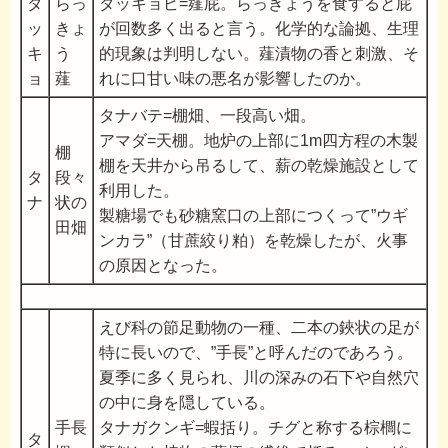
ダ
らっ
ダッキョビ=薤屁。らっきょうを食すると屁
ッ
きょ
が回数多く出ると言う。化学的な論拠、生理
キ
う
的現象は判明しない。薤漬物の香と刺激、そ
ョ
薤
れに口甘い味の悪名が影響したのか。
タナバテ=棚畑、一段高い畑。
アマダ=天棚。地炉の上部に1m四方程の木製
棚
棚を天井から吊るして、薪の乾燥施設として
タ
段々
利用した。
ナ
状の
製糖場でも砂糖窯口の上部につくって”ウギ
田畑
ンカラ”（甘蔗絞り粕）を乾燥したが、火事
の原因となった。
えび科の節足動物の一種、二本の鋏状の足が
特に長いので、”手長”と呼んだのであろう。
夏季に多く見られ、川の深みの石下や自然穴
の中に身を隠している。
手長
タナガクンギ=蝦括り。チグと称する棕櫚に
タ