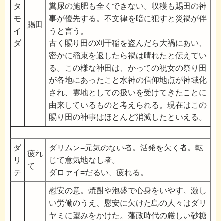
タ
糞尿の施肥も全くできない。収穫も賜田の神
モ
事が優先する。不文律を暗に犯すと災禍が伴
賜田
イ
うと言う。
ダ
古く賜り田の刈干稲を盗んだら大禍にあい、
密かに稲束を返したら禍は晴れたと伝えてい
る。この様な神田は、かっての祝女の祭り田
が各地にあったこと水神の信仰地点が神域化
され、霊地としての扱いを受けてきたことに
由来しているものと考えられる。現在はこの
賜り田の神事はほとんど消滅したといえる。
ダ
ダリムン=元気のない者。活発を欠く者。転
疲れ
リ
じて意気地なし者。
て
テ
ダロァイ=だるい、疲れる。
慰安の意。焼酎や泡盛で心身をいやす。激し
い労働のうえ、慰安に欠けた島の人々はダリ
ヤミに望みをかけた。藩政時代の厳しい砂糖