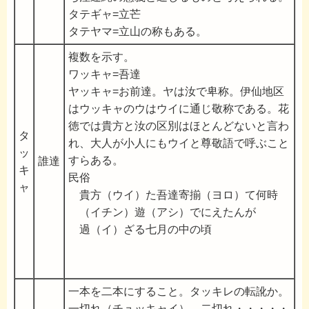
タテギャ=立芒
タテヤマ=立山の称もある。
複数を示す。
ワッキャ=吾達
ヤッキャ=お前達。ヤは汝で卑称。伊仙地区
はウッキャのウはウイに通じ敬称である。花
徳では貴方と汝の区別はほとんどないと言わ
タ
れ、大人が小人にもウイと尊敬語で呼ぶこと
ッ
すらある。
誰達
キ
民俗
ャ
貴方（ウイ）た吾達寄揃（ヨロ）て何時
（イチン）遊（アシ）でにえたんが
過（イ）ざる七月の中の頃
一本を二本にすること。タッキレの転訛か。
一切れ（チュッキャイ）。二切れ・・・・・