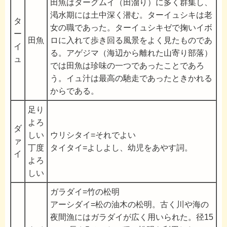
田魚はターグムイ（田溜り）に多く群集し、
渇水期には土中深く潜む。ターイュシキは老
タ
女の職であった。ターイュシキゼで掬いイボ
ー
田魚
ロに入れて歩き回る風景をよく見たものであ
イ
る。アゲジマ（海辺から離れた山寄り部落）
ュ
では田魚は珍味の一つであったことであろ
う。イュ汁は最高の馳走であったときかれる
からである。
足り
よろ
ダ
しい
ウリシタイ=それでよい
ァ
丁度
タイタイ=よしよし、幼児をあやす詞。
イ
よろ
しい
ガラダイ=竹の松明
アーシダイ=松の油木の松明。古く川や海の
夜間漁にはガラダイが広く用いられた。径15