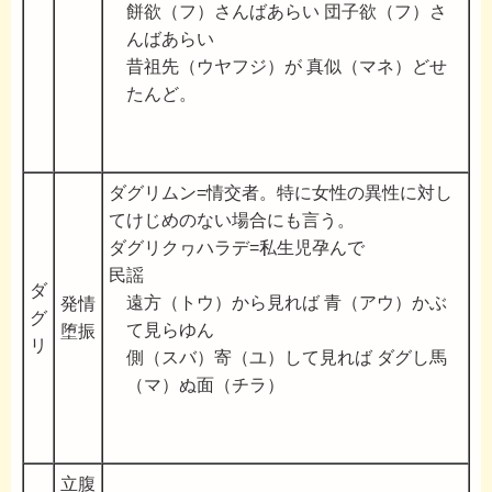
餅欲（フ）さんばあらい 団子欲（フ）さ
んばあらい
昔祖先（ウヤフジ）が 真似（マネ）どせ
たんど。
ダグリムン=情交者。特に女性の異性に対し
てけじめのない場合にも言う。
ダグリクヮハラデ=私生児孕んで
民謡
ダ
遠方（トウ）から見れば 青（アウ）かぶ
発情
グ
て見らゆん
堕振
リ
側（スバ）寄（ユ）して見れば ダグし馬
（マ）ぬ面（チラ）
立腹