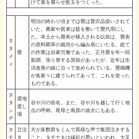
けて葉を腐らせ藍玉をつくった。
明治の終わり頃までは畳は贅沢品扱いされて
いた。農家や貧者は筵を敷いて畳代用にし
た。本土から畳表が移入される以前は、畳表
タ
の原料藺草の栽培から編み肩にいたる。総て
タ
畳
の作業は自家労働であった。正月畳を年一回
メ
新調、張り替する習俗があったが、近年は生
ィ
活改善の線に沿って改められている。畳織機
が各家々に建てられてあって、これを使った
ものである。
タ
渡地
タ
谷や川の俗名。また、谷や川を越して行く地
渡し
ン
点の呼称。尾母と南原の途次にもある。
場
ヂ
タ
立泣
犬が多数群をくんで異様な声で集団泣きする
チ
き
こと。タチナキは縁起が悪いといわれ、大災