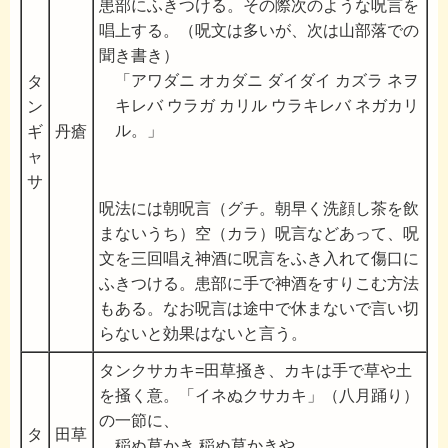
患部にふきつける。その際次のような呪言を
唱上する。（呪文は多いが、次は山部落での
聞き書き）
「アワダニ オカダニ ダイダイ カズラ ネヲ
タ
キレバ ウラガ カリル ウラキレバ ネガカリ
ン
ル。」
ギ
丹瘡
ャ
サ
呪法には朝呪言（グチ。朝早く洗顔し茶を飲
まないうち）空（カラ）呪言などあって、呪
文を三回唱え神酒に呪言をふき入れて傷口に
ふきつける。患部に手で神酒をすりこむ方法
もある。なお呪言は途中で休まないで言い切
らないと効果はないと言う。
タンクサカキ=田草掻き、カキは手で草や土
を掻く意。「イネぬクサカキ」（八月踊り）
の一節に、
タ
田草
稲ぬ草かき 稲ぬ草かきや