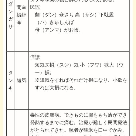
ダ
民謡
蘭傘
ン
蘭（ダン）傘さち 高（サシ）下駄履
蝙蝠
ガ
（ハ）きゅしんば
傘
サ
母（アンマ）がお陰。
俚諺
短気ヌ損（スン）気 小（フワ）欲大（ウ
ー）損。
タ
※短気をすればそれだけ損になり、小欲を
ン
短気
すれば大損になる。
キ
毒性の皮膚病。できものに膿をもち瘡ができ
発熱するまでに痛む。治療が難しく民間療法
がとられてきた。呪者が餅米を口中でかみ、