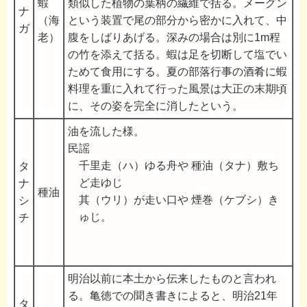
蝦
類似した植物の葉柄の繊維で括る。メーグン
ナ
（海
という装置で尾の部分から密かに入れて、中
ガ
老）
腹をしばりあげる。深みの場合は別に1m程
の竹を添えて括る。蝦は足を切断して塩でい
ためて食用にする。夏の部落行事の酒肴に蝦
料理を重に入れて行った風景は大正の末期頃
に、その姿を完全に消したという。
油を流した様。
民謡
千里走（ハ）ゆる舟や 種油（タナ）敷ち
タ
ど走ゆじ
ナ
種油
其（ウリ）が走い口や 煙巻（ケブシ）き
シ
ゅじ。
チ
明治以前に本土から伝来したものと言われ
る。亀徳での聞き書きによると、明治21年
タ