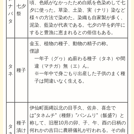
頃、色紙がなかったため白紙を色染めして七
ナ
七夕
夕に使った。草染、土染、実（ナリ）染など
バ
祭
様々の方法で染めた。染織も自家製が多く、
タ
泥染、藍染が代表である。七夕の竿を釣竿に
すると豊漁に恵まれるとの俗信もある。
金玉、植物の種子、動物の精子の称。
俚諺
一年子（グヮ）ぬ薪わる種子（タネ）や間
違（マチガ）無（エ）ん。
タ
種子
※一年中で身ごもり出産した子供のまく種
ネ
子は間違いなく生える。
伊仙町面縄以北の目手久、佐弁、喜念で
は”タネムチ”（種餅）”バンムリ”（飯盛?）と
種子
称して、旧暦10月の卯、子、午、酉の日柄の
タ
漬け
何れかの吉日に農耕儀礼が行われる。その由
ネ