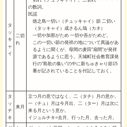
の数詞。
民謡
徳之島一切い（チュッキャイ）節 二切い
タ
（タッキャイ）成さるん哉（カネ）
ッ
一切や加那がため 一切や吾がためど。
二切
キ
この一切い節の発祥の地について異論があ
れ
ャ
るように聞くが、母間の麦田”扇間”が発祥
イ
源であるように思う。天城町社会教育課発
行の”島歌の集い”の中に新ちゅきゃり節15
番が記されていることを付記しておく。
タ
立つ月の意ではなく、二（タチ）月の意か。
ッ
一（チュ）月は今月出、二（ター）月は次に
来月
チ
来る月という意か。
キ
イジュルチキ=去月、行った月、去った月。