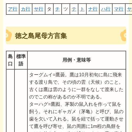
ア行
カ行
サ行
タ
チ
ツ
テ
ト
ナ行
ハ行
マ行
ヤ
徳之島尾母方言集
島
標準
用例・意味等
口
語
ターグムイ=鷹曇。鷹は10月初旬に島に飛来
する渡り鳥で、その頃の雲（天候）のこと。
古くは鷹は雲のように一群をなして渡来した
のでこの称があるのか不明である。
ターハグ=鷹囮、茅製の鼠入れを作って鼠を
飼う。それにギャガメ（茅亀）と呼び、鼠の
歯を欠いて入れる。鼠を紐で括って運動させ
て鷹を呼び寄せ、鼠の周囲に1m程の鳥餅を