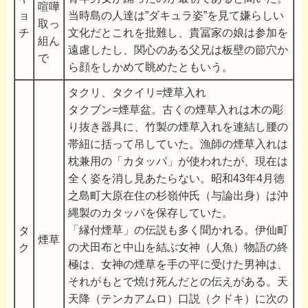
喧嘩
ョ
当時島の人達は”ダキュラ姿”を見て嫌らしい
取っ
チ
文化だとこれを批難し、貴冨家の娘は参加を
組ん
遠慮したし、関心のある父兄は板壁の節穴か
で
ら顔をしかめて眺めたともいう。
タクリ、タクイリ=煙草入れ
タクブン=煙草盆。古くの煙草入れは木の彫
り抜き器具に、竹製の煙草入れを連結し腰の
帯紐に括って吊していた。漁師の煙草入れは
枕兼用の「カタッパ」が使われたが、現在は
全く姿を消し見あたらない。昭和43年4月徳
之島町大原在住の杉嶺仲氏（与論出身）は沖
縄製のカタッパを保存していた。
「縁付煙草」の伝説も多く聞かれる。伊仙町
タ
煙草
の犬田布と中山を結ぶ女神（人魚）物語の終
ク
極は、女神の煙草を手の平に受けた男神は、
それがもとで焼け死んだとの伝えがある。天
天降（テンカアムロ）口説（クドキ）に次の