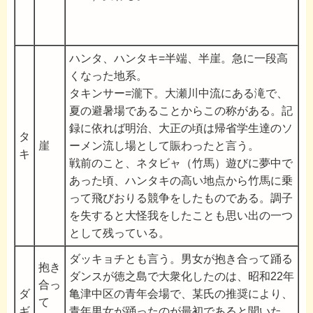
ハンタ、ハンタキ=半端、半崖。急に一段高
くなった地系。
タキンサー=瀧下。大瀬川中流にある滝で、
夏の避暑場であることからこの称がある。記
録に依れば明治、大正の頃は帰省学生達のソ
タ
崖
ーメン流し場として賑わったと言う。
キ
戦前のこと、ネタビャ（竹馬）遊びに夢中で
あった頃、ハンタキの高い地点から竹馬に乗
って飛びおりる競争をしたものである。調子
を失すると大怪我をしたことも思い出の一つ
として残っている。
ダッキョチとも言う。男女が抱き合って踊る
抱き
ダンスが徳之島で大衆化したのは、昭和22年
合っ
ダ
亀津中区の青年会場で、某氏の推奨により、
て
ギ
青年男女が踊ったのが最初であると聞いた。