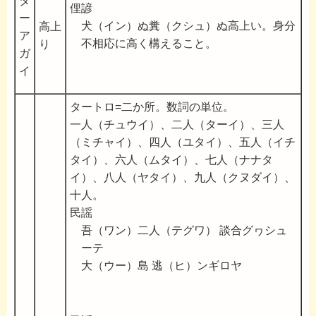
タ
俚諺
ー
犬（イン）ぬ糞（クシュ）ぬ高上い。身分
高上
ア
不相応に高く構えること。
り
ガ
イ
タートロ=二か所。数詞の単位。
一人（チュウイ）、二人（ターイ）、三人
（ミチャイ）、四人（ユタイ）、五人（イチ
タイ）、六人（ムタイ）、七人（ナナタ
イ）、八人（ヤタイ）、九人（クヌダイ）、
十人。
民謡
吾（ワン）二人（テグワ） 談合グヮシュ
ーテ
大（ウー）島 逃（ヒ）ンギロヤ