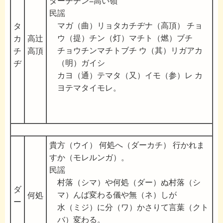
ターチヂン=高い嶺
民謡
マガ（曲）リョタカチヂナ（高頂） チョ
タ
ウ（提）チン（灯）マチト（燃）ブチ
カ
高辻
チョウチンマチトブチ ウ（其）リガアカ
チ
高頂
（明）ガイシ
ヂ
カヨ（通）テマタ（又）イモ（参）レ カ
ヨテマタイモレ。
貴方（ウイ） 何処へ（ダーカチ） 行かれま
すか（モレルンガ）。
民謡
村落（シマ）や何処（ダー）ぬ村落（シ
ダ
マ）んば変わる儀や無（ネ）しが
何処
ー
水（ミジ）に分（ワ）かさりて言葉（クト
バ）変わる。