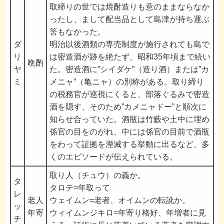
取締りの世では焼酎造りも意のままならなか
ったし、まして配当品として島津が持ち運ぶ
筈もなかった。
ダ
明治以後酒類の専売制度が施行されても島で
リ
は密造酒が跡を絶たず、昭和35年頃まで続い
晩酌
ヤ
た。密造酒に”シイダケ”（造り酒）または”カ
ミ
メニャ”（亀ニャ）の別称がある。取り締り
の税務官が巡視にくると、部落ぐるみで密造
酒を隠す、そのため”カメニャドー”と順次に
知らせ合っていた。酒瓶は竹藪や土中に埋め
係官の目をのがれ、中には係官の目前で酒瓶
をわって証拠を湮滅する挙動に出るなど、多
くのエピソードが伝えられている。
取り人（チュウ）の義か。
タ
タロテ=年取って
レ
老人
ウェイムン=老者、オイムンの転訛か。
ッ
年寄
ウィイムンジキロ=年寄り格好、年増者に見
チ