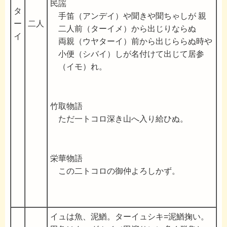
民謡
タ
手笛（アンデイ）や聞きや聞ちゃしが 親
ー
二人
二人前（ターイメ）から出じりならぬ
イ
両親（ウヤターイ）前から出じららぬ時や
小便（シバイ）しが名付けて出じて居参
（イモ）れ。
竹取物語
ただ一トコロ深き山へ入り給ひぬ。
栄華物語
この二トコロの御仲よろしかず。
イュは魚、泥鰌。ターイュシキ=泥鰌掬い。