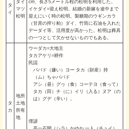
タイ
cm、長さ5メートル程の松明を利用した。
タ
マツ
イケダイ=迎え松明。結婚の新嫁を途中まで
イ
松明
迎えにいく時の松明。製糖期のウギンカラ
（甘蔗の搾り粕）ダイ、竹筒に石油を入れた
デーダイ等、活用度が高かった。松明は葬具
の一つとして欠かせないものでもある。
ウーダカ=大地主
タカアケリ=耕作
民謡
ババド（嫌い）ヨー タカ（財産）持
（ム）ちゃババド
アシ（昼）グヮ（食）コーテヨ（食って）
タカ（田）チ（に）イリ（入る）ヌア（の
地所
は）グデ（辛い）。
タ
土地
カ
所有
地
俚諺
高一石開（シラ）かゆか 一人（チュイ）