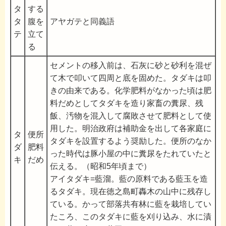
タ
する
タ
腹を
アヤガテと同義語
テ
立て
る
セメントの移入前は、石灰に砂と砂利を混ぜ
て木で叩いて四周と底を固めた。タダキは叩
きの由来である。化学肥料がなかった頃は肥
料だめとしてタダキを造り家畜の糞尿、残
飯、汚物を混入して腐敗させて肥料として使
用した。明治政府は補助金を出して各家庭に
タ
便所
タダキを設置するよう奨励した。便所のなか
ダ
肥料
った時代は豚小屋の中に糞尿をたれていたと
キ
だめ
伝える。（昭和5年頃まで）
アイタダキ=藍溜。藍の原料である藍玉を造
るタダキ。現在徳之島町轟木の山中に残存し
ている。かって部落共有林に藍を栽培してい
たころ、このタダキに藍を刈り込み、水に漬