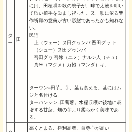
には、田植唄を歌の勢子が、畔で太鼓を叩い
て歌い植手を励まし祝った。又、唄に依る豊
作祈願の意義が古い形態であったかも知れな
い。
民謡
タ
田
上（ウェー）ヌ田グヮンバ 吾田グヮ 下
ー
（シュー）ヌ田グヮンバ
吾田グヮ 吾嫁（ユメ）ナルン人（チュ）
真米（マグメ）万抱（マンダ）キ。
ターウン=田芋。芋、茎も食える。茎にはム
ジと名付ける。
ターバンシン=田蕃薯。水稲収穫の後地に栽
培する甘藷。畑の芋より柔らかく美味であ
る。
高くとまる、権利高者、自尊心が高い