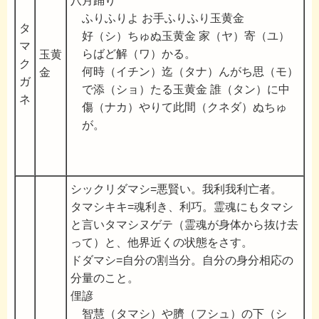
八月踊り
ふりふりよ お手ふりふり玉黄金
タ
好（シ）ちゅぬ玉黄金 家（ヤ）寄（ユ）
マ
らばど解（ワ）かる。
玉黄
ク
何時（イチン）迄（タナ）んがち思（モ）
金
ガ
で添（ショ）たる玉黄金 誰（タン）に中
ネ
傷（ナカ）やりて此間（クネダ）ぬちゅ
が。
シックリダマシ=悪賢い。我利我利亡者。
タマシキキ=魂利き、利巧。霊魂にもタマシ
と言いタマシヌゲテ（霊魂が身体から抜け去
って）と、他界近くの状態をさす。
ドダマシ=自分の割当分。自分の身分相応の
分量のこと。
俚諺
智慧（タマシ）や臍（フシュ）の下（シ