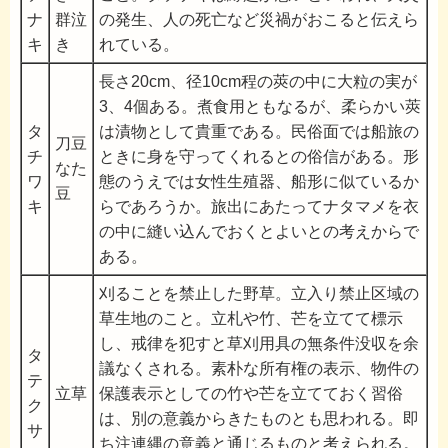
ナ
群泣
の発生、人の死亡など災禍がおこると伝えら
キ
き
れている。
長さ20cm、径10cm程の莢の中に大粒の実が
3、4個ある。煮食用ともなるが、柔らかい莢
タ
は漬物として貴重である。民俗面では船旅の
刀豆
チ
ときに身を守ってくれるとの俗信がある。形
なた
ワ
態のうえでは女性生殖器、船形に似ているか
豆
キ
らであろうか。旅出にあたってナタマメを衣
の中に縫い込んでおくとよいとの考えからで
ある。
刈ることを禁止した野草。立入り禁止区域の
草生地のこと。立札や竹、芒を立てて標示
し、戒律を犯すと草刈用具の無条件没収を余
タ
議なくされる。素朴な所有権の表示、物件の
テ
立草
保護表示としての竹や芒を立てておく習俗
ク
は、別の意義からきたものとも思われる。即
サ
ち注連縄の意義と通じるものと考えられる。