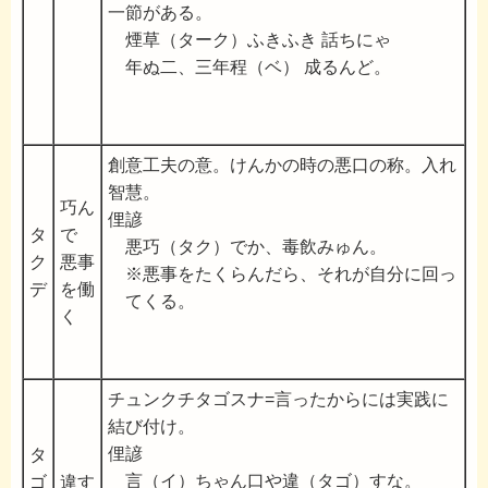
一節がある。
煙草（ターク）ふきふき 話ちにゃ
年ぬ二、三年程（ベ） 成るんど。
創意工夫の意。けんかの時の悪口の称。入れ
智慧。
巧ん
俚諺
タ
で
悪巧（タク）でか、毒飲みゅん。
ク
悪事
※悪事をたくらんだら、それが自分に回っ
デ
を働
てくる。
く
チュンクチタゴスナ=言ったからには実践に
結び付け。
俚諺
タ
言（イ）ちゃん口や違（タゴ）すな。
ゴ
違す