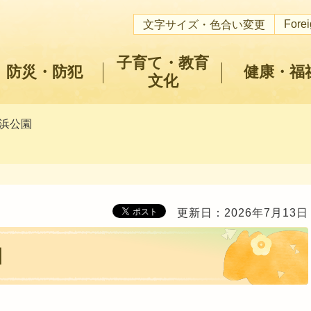
Fore
文字サイズ・色合い変更
子育て・教育
防災・防犯
健康・福
文化
海浜公園
更新日：2026年7月13日
園