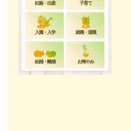
妊娠・出産
子育て
就職・退職
入園・入学
お悔やみ
結婚・離婚