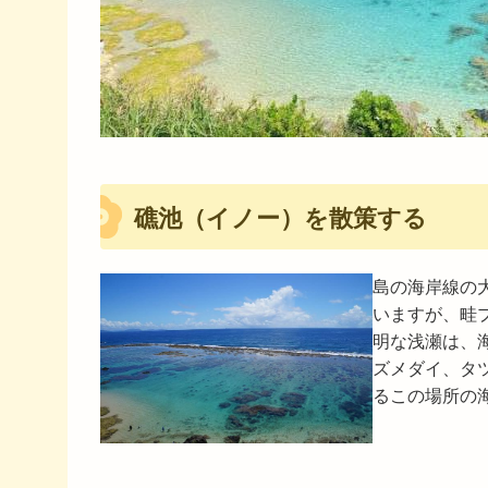
礁池（イノー）を散策する
島の海岸線の
いますが、畦
明な浅瀬は、
ズメダイ、タ
るこの場所の