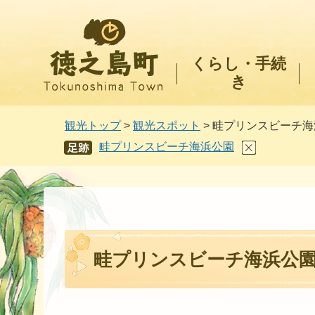
徳之島町
くらし・手続
き
観光トップ
>
観光スポット
> 畦プリンスビーチ
畦プリンスビーチ海浜公園
あし
あと
畦プリンスビーチ海浜公