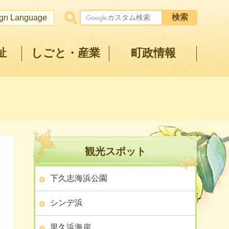
ign Language
祉
しごと・産業
町政情報
観光スポット
下久志海浜公園
シンデ浜
里久浜海岸