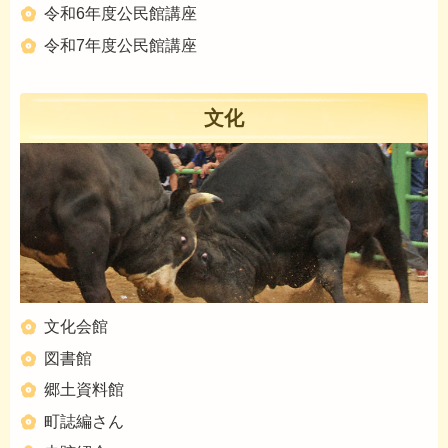
令和6年度公民館講座
令和7年度公民館講座
文化
文化会館
図書館
郷土資料館
町誌編さん