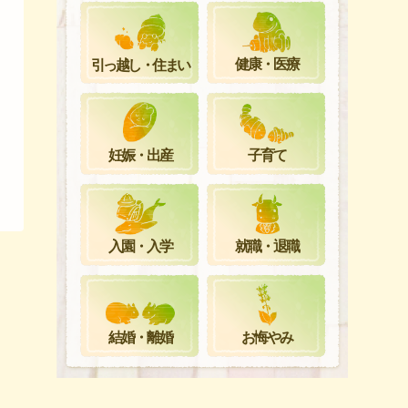
健康・医療
引っ越し・住まい
妊娠・出産
子育て
就職・退職
入園・入学
お悔やみ
結婚・離婚