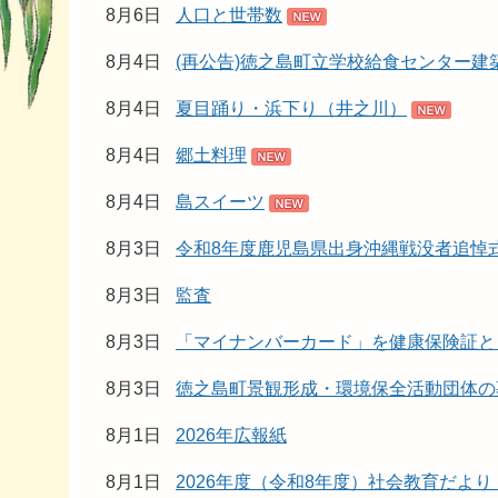
8月6日
人口と世帯数
8月4日
(再公告)徳之島町立学校給食センター
8月4日
夏目踊り・浜下り（井之川）
8月4日
郷土料理
8月4日
島スイーツ
8月3日
令和8年度鹿児島県出身沖縄戦没者追悼
8月3日
監査
8月3日
「マイナンバーカード」を健康保険証と
8月3日
徳之島町景観形成・環境保全活動団体の
8月1日
2026年広報紙
8月1日
2026年度（令和8年度）社会教育だよ