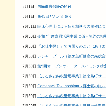
8月1日
国民健康保険の給付
8月1日
第43回どんどん祭り
7月31日
臨床心理士による個別相談会の開催につ
7月30日
令和7年度寄附活用事業に係る契約の相
7月30日
「お仕事探し」でお困りのことはありま
7月30日
レジャープール（徳之島町健康の森総合
7月30日
第5回オープンウォータースイミング徳
7月30日
【ふるさと納税活用事業】徳之島町サー
7月30日
Comeback Tokunoshima～郷土愛の旅～
7月30日
【ふるさと納税活用事業】徳之島町サー
7月29日
【ふるさと納税活用事業】世界自然遺産