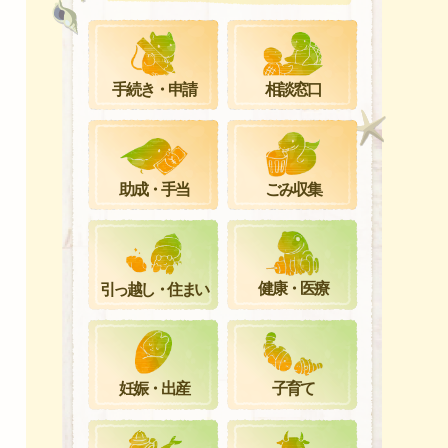
手続き・申請
相談窓口
ごみ収集
助成・手当
健康・医療
引っ越し・住まい
妊娠・出産
子育て