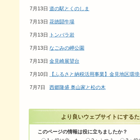
7月13日
道の駅とくのしま
7月13日
花徳闘牛場
7月13日
トンバラ岩
7月13日
なごみの岬公園
7月13日
金見崎展望台
7月10日
【ふるさと納税活用事業】金見地区環境
7月7日
西郷隆盛 奥山家と松の木
より良いウェブサイトにするた
このページの情報は役に立ちましたか？