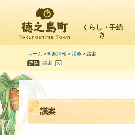
徳之島町
くらし・手続
き
ホーム
>
町政情報
>
議会
> 議案
議案
あし
あと
議案