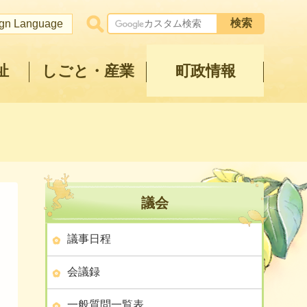
ign Language
祉
しごと・産業
町政情報
議会
議事日程
会議録
一般質問一覧表