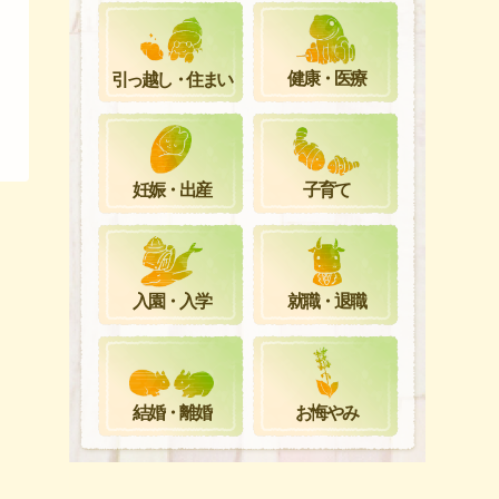
健康・医療
引っ越し・住まい
妊娠・出産
子育て
就職・退職
入園・入学
お悔やみ
結婚・離婚