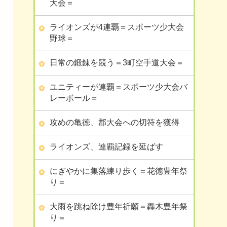
大会＝
ライオンズが4連覇＝スポーツ少大会
野球＝
日常の鍛錬を競う＝3町空手道大会＝
ユニティーが連覇＝スポーツ少大会バ
レーボール＝
攻めの亀徳、郡大会への切符を獲得
ライオンズ、連覇記録を延ばす
にぎやかに集落練り歩く＝花徳豊年祭
り＝
大雨を跳ね除け豊年祈願＝轟木豊年祭
り＝