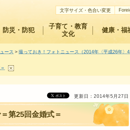
Fore
文字サイズ・色合い変更
子育て・教育
防災・防犯
健康・福
文化
ュース
>
撮っておき！フォトニュース（2014年〈平成26年〉
式＝
更新日：2014年5月27日
＝第25回金婚式＝