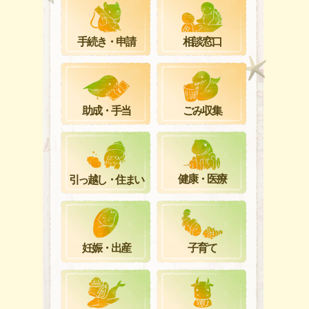
手続き・申請
相談窓口
ごみ収集
助成・手当
健康・医療
引っ越し・住まい
妊娠・出産
子育て