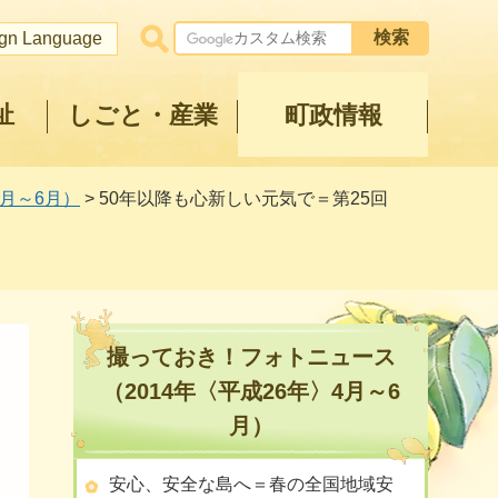
ign Language
祉
しごと・産業
町政情報
4月～6月）
> 50年以降も心新しい元気で＝第25回
撮っておき！フォトニュース
（2014年〈平成26年〉4月～6
月）
安心、安全な島へ＝春の全国地域安