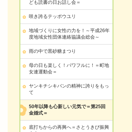
ども読書の日お話し会＝
咲き誇るテッポウユリ
地域づくりに女性の力を！～平成26年
度地域女性団体連絡協議会総会～
雨の中で黒砂糖まつり
母の日も楽しく！パワフルに！＝町地
女連運動会＝
ヤンキチシキバンの精神に誇りをもっ
て
50年以降も心新しい元気で＝第25回
金婚式＝
底打ちからの再興へ＝さとうきび振興