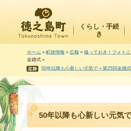
徳之島町
くらし・手続
き
ホーム
>
町政情報
>
広報
>
撮っておき！フォトニ
金婚式＝
50年以降も心新しい元気で＝第25回金婚
あし
あと
50年以降も心新しい元気で