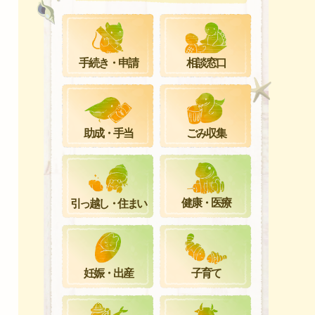
手続き・申請
相談窓口
ごみ収集
助成・手当
健康・医療
引っ越し・住まい
妊娠・出産
子育て