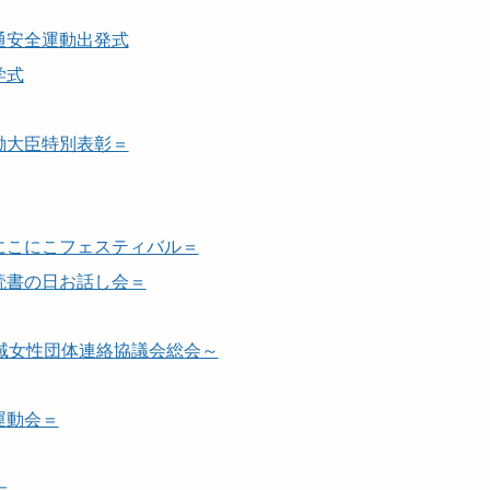
通安全運動出発式
学式
働大臣特別表彰＝
にこにこフェスティバル＝
読書の日お話し会＝
域女性団体連絡協議会総会～
運動会＝
＝