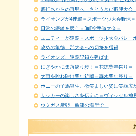
底打ちからの再興へ＝さとうきび振興大会
ライオンズが4連覇＝スポーツ少大会野球＝
日常の鍛錬を競う＝3町空手道大会＝
ユニティーが連覇＝スポーツ少大会バレー
攻めの亀徳、郡大会への切符を獲得
ライオンズ、連覇記録を延ばす
にぎやかに集落練り歩く＝花徳豊年祭り＝
大雨を跳ね除け豊年祈願＝轟木豊年祭り＝
ポニーの子馬誕生、微笑ましい姿に笑顔広
サッカーの楽しさを伝えに＝ヴィッセル神
ウミガメ産卵＝亀津の海岸で＝