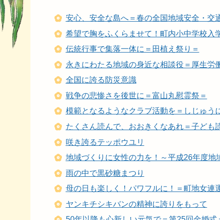
安心、安全な島へ＝春の全国地域安全・交
希望で胸をふくらませて！町内小中学校入
伝統行事で集落一体に＝田植え祭り＝
永きにわたる地域の身近な相談役＝厚生労
全国に誇る防災意識
戦争の悲惨さを後世に＝富山丸慰霊祭＝
模範となるようなクラブ活動を＝しじゅう
たくさん読んで、おおきくなあれ＝子ども
咲き誇るテッポウユリ
地域づくりに女性の力を！～平成26年度地
雨の中で黒砂糖まつり
母の日も楽しく！パワフルに！＝町地女連
ヤンキチシキバンの精神に誇りをもって
50年以降も心新しい元気で＝第25回金婚式