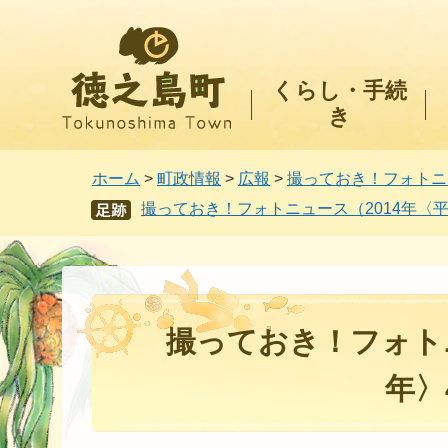
徳之島町
くらし・手続
き
ホーム
>
町政情報
>
広報
>
撮っておき！フォトニ
撮っておき！フォトニュース（2014年〈平
あし
あと
撮っておき！フォトニ
年〉