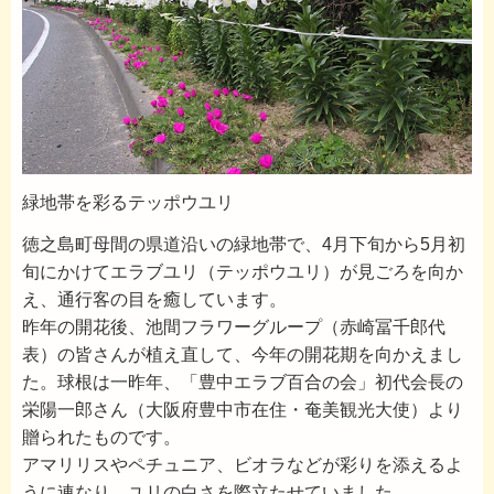
緑地帯を彩るテッポウユリ
徳之島町母間の県道沿いの緑地帯で、4月下旬から5月初
旬にかけてエラブユリ（テッポウユリ）が見ごろを向か
え、通行客の目を癒しています。
昨年の開花後、池間フラワーグループ（赤崎冨千郎代
表）の皆さんが植え直して、今年の開花期を向かえまし
た。球根は一昨年、「豊中エラブ百合の会」初代会長の
栄陽一郎さん（大阪府豊中市在住・奄美観光大使）より
贈られたものです。
アマリリスやペチュニア、ビオラなどが彩りを添えるよ
うに連なり、ユリの白さを際立たせていました。