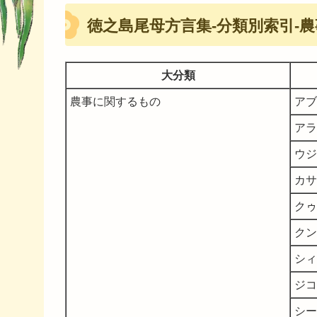
徳之島尾母方言集-分類別索引-
大分類
農事に関するもの
アブ
アラ
ウジ
カサ
クゥ
クン
シィ
ジコ
シー