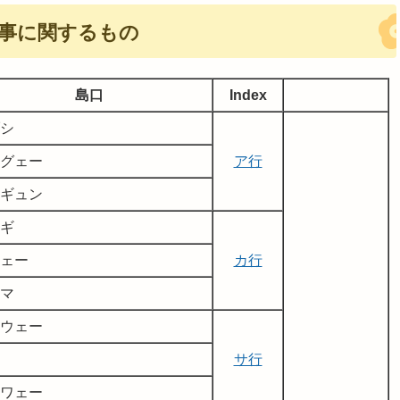
農事に関するもの
島口
Index
シ
グェー
ア行
ギュン
ギ
ェー
カ行
マ
ウェー
サ行
ワェー