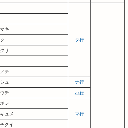
マキ
ク
タ行
クサ
ノテ
シュ
ナ行
ウチ
ハ行
ボン
ギュメ
マ行
チクイ