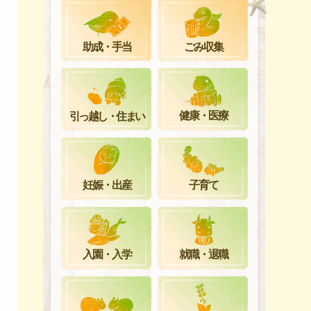
ごみ収集
助成・手当
健康・医療
引っ越し・住まい
妊娠・出産
子育て
就職・退職
入園・入学