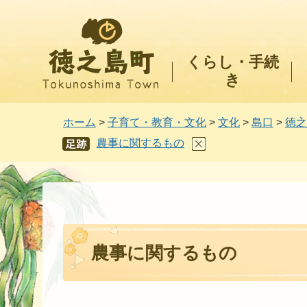
徳之島町
くらし・手続
き
ホーム
>
子育て・教育・文化
>
文化
>
島口
>
徳之
農事に関するもの
あし
あと
農事に関するもの