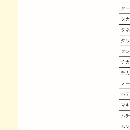
ター
タカ
タネ
タワ
タン
チカ
チカ
ノー
ハテ
マキ
ムチ
ムン