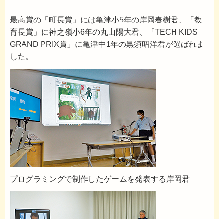
最高賞の「町長賞」には亀津小5年の岸岡春樹君、「教
育長賞」に神之嶺小6年の丸山陽大君、「TECH KIDS
GRAND PRIX賞」に亀津中1年の黒須昭洋君が選ばれま
した。
プログラミングで制作したゲームを発表する岸岡君