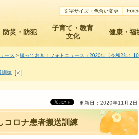
Fore
文字サイズ・色合い変更
子育て・教育
防災・防犯
健康・福
文化
ュース
>
撮っておき！フォトニュース（2020年〈令和2年〉10
送訓練
更新日：2020年11月2日
しコロナ患者搬送訓練