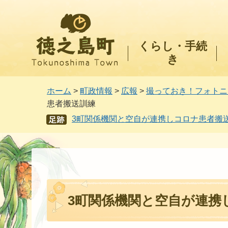
徳之島町
くらし・手続
き
ホーム
>
町政情報
>
広報
>
撮っておき！フォトニ
患者搬送訓練
3町関係機関と空自が連携しコロナ患者搬
あし
あと
3町関係機関と空自が連携