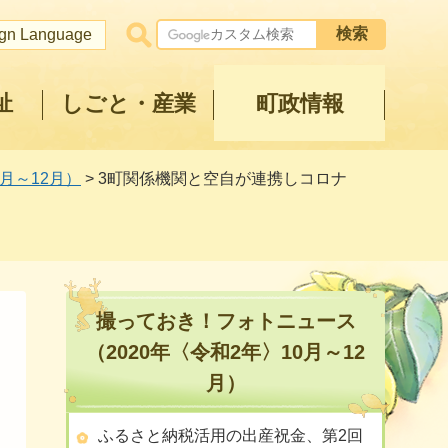
ign Language
祉
しごと・産業
町政情報
月～12月）
> 3町関係機関と空自が連携しコロナ
撮っておき！フォトニュース
（2020年〈令和2年〉10月～12
月）
ふるさと納税活用の出産祝金、第2回