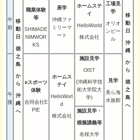
工場見
ホームステ
座学
職業体験
学
イ
移
等
沖縄ファ
午
移
動
オリオ
HelloWorld
ミリーマ
前
動
SHIMADE
日
ンビー
ート
日
NIMWOR
株式会社
ル
沖
KS
徳
縄
之
施設見学
か
島
ら
OIST
か
ホームス
見学
徳
(沖縄科学技
eスポーツ
ら
テイ
之
術大学院大
体験
美ら海
午
沖
HelloWorl
島
学)
水族館
合同会社E
後
縄
d
へ
PIE
施設見学・
へ
株式会社
模擬講義等
名桜大学