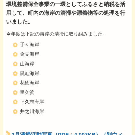
環境整備保全事業の一環としてふるさと納税を活
用して、町内の海岸の清掃や漂着物等の処理を行
いました。
今年度は下記の海岸の清掃に取り組みました。
手々海岸
金見海岸
山海岸
黒畦海岸
花徳海岸
里久浜
下久志海岸
井之川海岸
2月清掃活動写真（PDF：4,007KB）（別ウィ