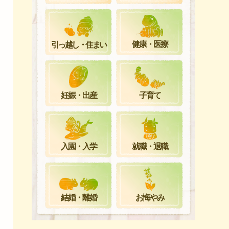
健康・医療
引っ越し・住まい
妊娠・出産
子育て
就職・退職
入園・入学
お悔やみ
結婚・離婚