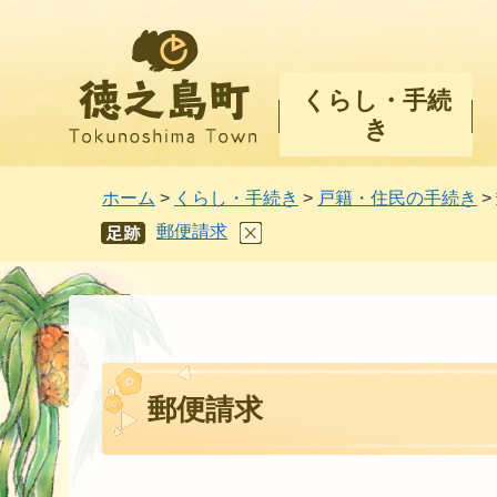
徳之島町
くらし・手続
き
ホーム
>
くらし・手続き
>
戸籍・住民の手続き
>
郵便請求
あし
あと
郵便請求