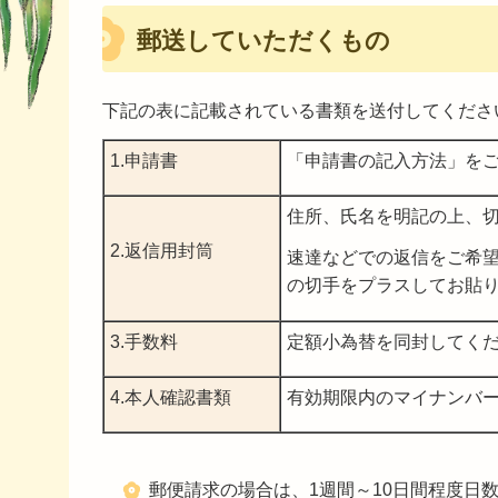
郵送していただくもの
下記の表に記載されている書類を送付してくださ
1.申請書
「申請書の記入方法」を
住所、氏名を明記の上、
2.返信用封筒
速達などでの返信をご希
の切手をプラスしてお貼
3.手数料
定額小為替を同封してく
4.本人確認書類
有効期限内のマイナンバ
郵便請求の場合は、1週間～10日間程度日