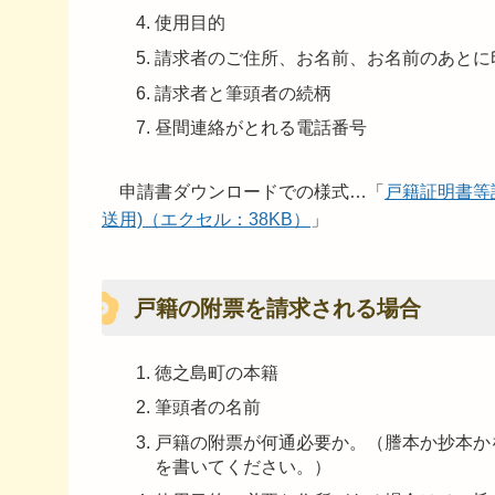
使用目的
請求者のご住所、お名前、お名前のあとに
請求者と筆頭者の続柄
昼間連絡がとれる電話番号
申請書ダウンロードでの様式…「
戸籍証明書等請
送用)（エクセル：38KB）
」
戸籍の附票を請求される場合
徳之島町の本籍
筆頭者の名前
戸籍の附票が何通必要か。（謄本か抄本か
を書いてください。）