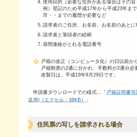
使用目的（必要な住所がある場合はその旨
例）登記のため平成17年から平成23年ま
市・・までの履歴が必要など
請求者のご住所、お名前、お名前のあとに
請求者と筆頭者の続柄
昼間連絡がとれる電話番号
戸籍の改正（コンピュータ化）の日以前か
戸籍附票の2通に分かれ、手数料が2通分必
改製日は、平成19年9月29日です。
申請書ダウンロードでの様式…
「
戸籍証明書等請
送用)（エクセル：38KB）
」
住民票の写しを請求される場合