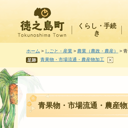
徳之島町
くらし・手続
き
ホーム
>
しごと・産業
>
農業（農政・農産）
> 
青果物・市場流通・農産物加工
あし
あと
青果物・市場流通・農産物