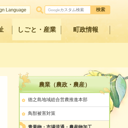
ign Language
祉
しごと・産業
町政情報
農業（農政・農産）
徳之島地域総合営農推進本部
鳥獣被害対策
青果物・市場流通・農産物加工