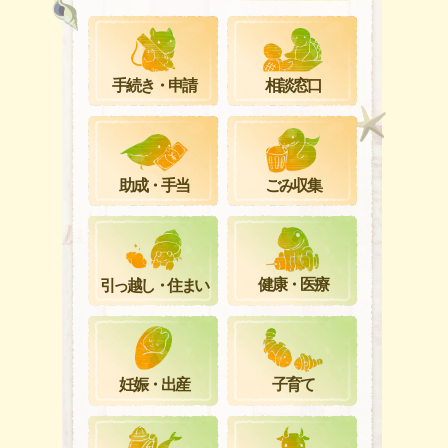
手続き・申請
相談窓口
ごみ収集
助成・手当
健康・医療
引っ越し・住まい
妊娠・出産
子育て