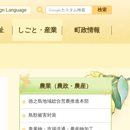
ign Language
祉
しごと・産業
町政情報
農業（農政・農産）
徳之島地域総合営農推進本部
鳥獣被害対策
青果物・市場流通・農産物加工