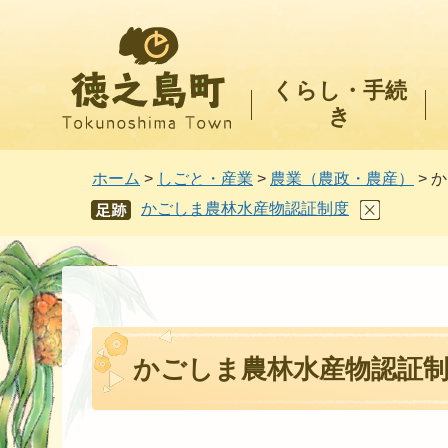
徳之島町
くらし・手続
き
ホーム
>
しごと・産業
>
農業（農政・農産）
> 
かごしま農林水産物認証制度
あし
あと
かごしま農林水産物認証