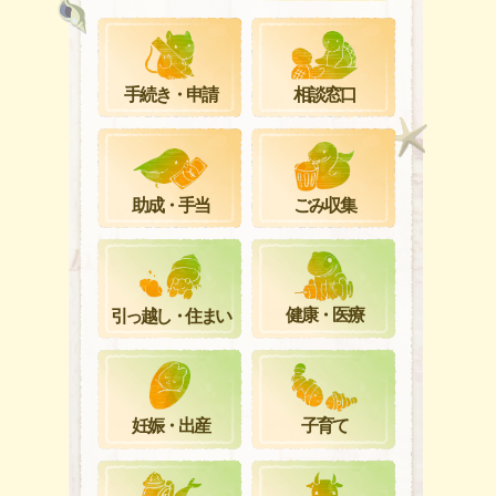
手続き・申請
相談窓口
ごみ収集
助成・手当
健康・医療
引っ越し・住まい
妊娠・出産
子育て