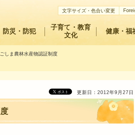
Fore
文字サイズ・色合い変更
子育て・教育
防災・防犯
健康・福
文化
かごしま農林水産物認証制度
更新日：2012年9月27日
制度