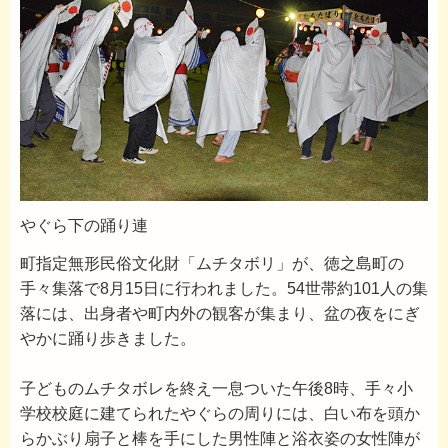
やぐら下の踊り連
町指定無形民俗文化財「ムチタボリ」が、徳之島町の
手々集落で8月15日に行われました。54世帯約101人の集
落には、出身者や町内外の観客が集まり、盆の夜をにぎ
やかに踊り歩きました。
子どものムチタボレを終え一息ついた午後8時、手々小
学校校庭に建てられたやぐらの周りには、白い布を頭か
らかぶり扇子と棒を手にした男性陣と浴衣姿の女性陣が