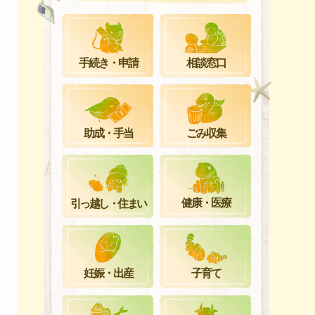
手続き・申請
相談窓口
ごみ収集
助成・手当
健康・医療
引っ越し・住まい
妊娠・出産
子育て