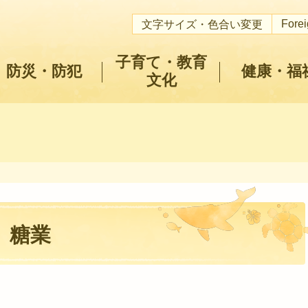
Fore
文字サイズ・色合い変更
子育て・教育
防災・防犯
健康・福
文化
糖業