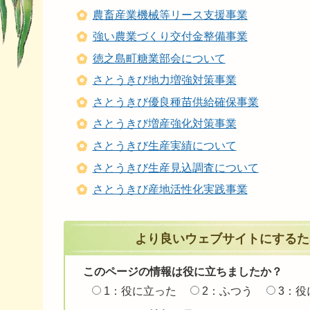
農畜産業機械等リース支援事業
強い農業づくり交付金整備事業
徳之島町糖業部会について
さとうきび地力増強対策事業
さとうきび優良種苗供給確保事業
さとうきび増産強化対策事業
さとうきび生産実績について
さとうきび生産見込調査について
さとうきび産地活性化実践事業
より良いウェブサイトにするた
このページの情報は役に立ちましたか？
1：役に立った
2：ふつう
3：役