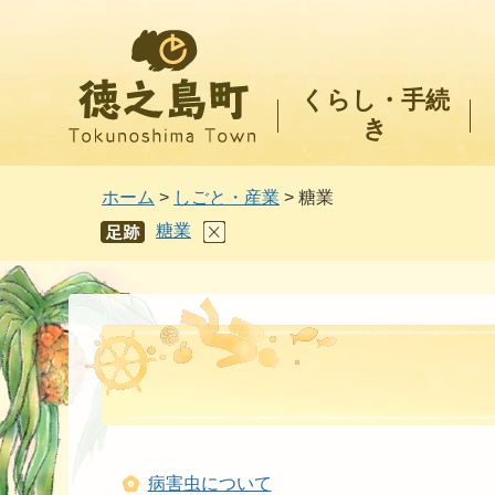
徳之島町
くらし・手続
き
ホーム
>
しごと・産業
> 糖業
糖業
あし
あと
病害虫について