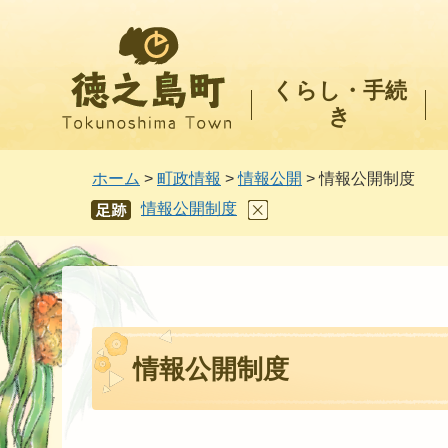
徳之島町
くらし・手続
き
ホーム
>
町政情報
>
情報公開
> 情報公開制度
情報公開制度
あし
あと
情報公開制度