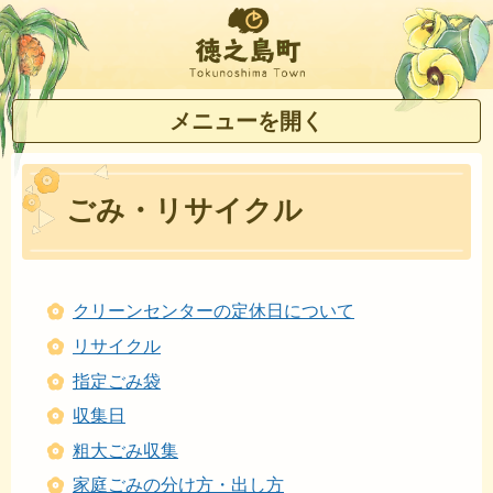
徳之島町
メニューを開く
ごみ・リサイクル
クリーンセンターの定休日について
リサイクル
指定ごみ袋
収集日
粗大ごみ収集
家庭ごみの分け方・出し方