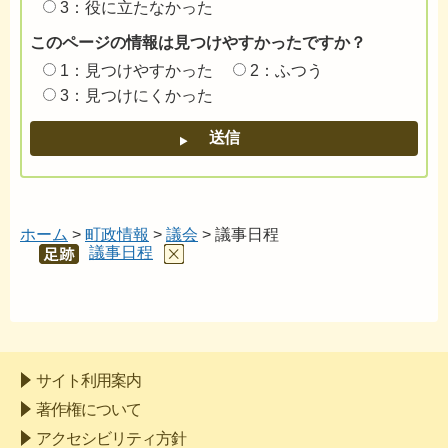
3：役に立たなかった
このページの情報は見つけやすかったですか？
1：見つけやすかった
2：ふつう
3：見つけにくかった
ホーム
>
町政情報
>
議会
> 議事日程
議事日程
あし
あと
サイト利用案内
著作権について
アクセシビリティ方針