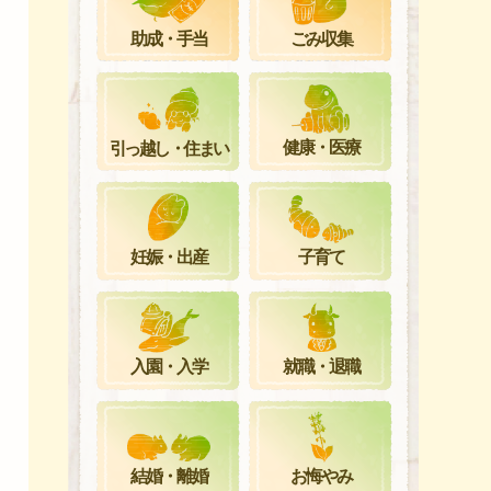
ごみ収集
助成・手当
健康・医療
引っ越し・住まい
妊娠・出産
子育て
就職・退職
入園・入学
お悔やみ
結婚・離婚