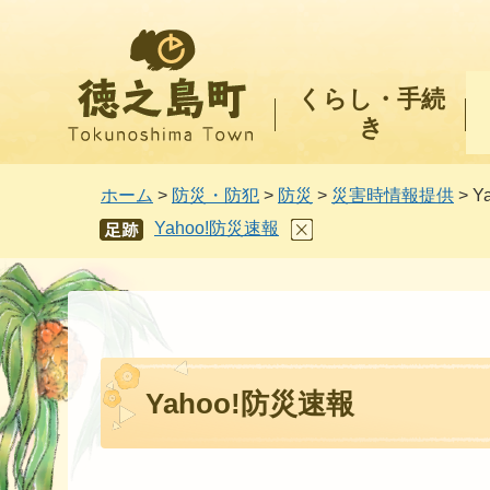
徳之島町
くらし・手続
き
ホーム
>
防災・防犯
>
防災
>
災害時情報提供
> Y
Yahoo!防災速報
あし
あと
Yahoo!防災速報