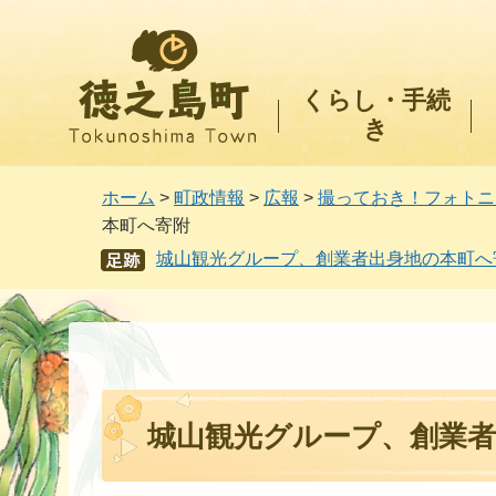
徳之島町
くらし・手続
き
ホーム
>
町政情報
>
広報
>
撮っておき！フォトニ
本町へ寄附
城山観光グループ、創業者出身地の本町へ
あし
あと
城山観光グループ、創業者