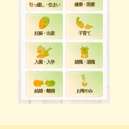
健康・医療
引っ越し・住まい
妊娠・出産
子育て
就職・退職
入園・入学
お悔やみ
結婚・離婚