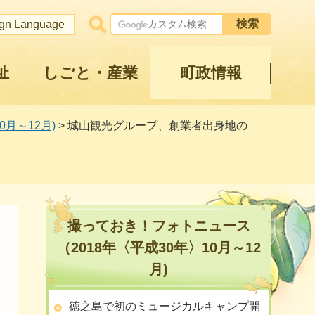
ign Language
祉
しごと・産業
町政情報
月～12月)
> 城山観光グループ、創業者出身地の
撮っておき！フォトニュース
（2018年〈平成30年〉10月～12
月)
徳之島で初のミュージカルキャンプ開