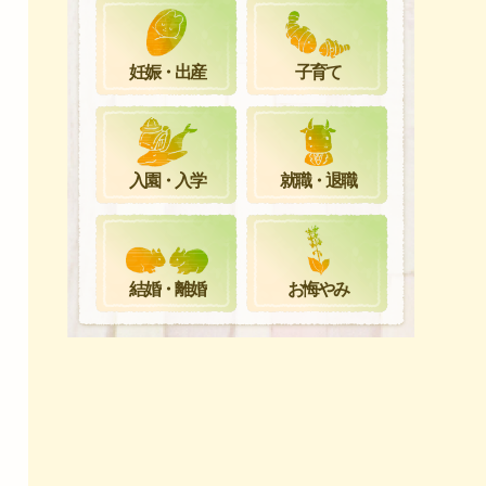
妊娠・出産
子育て
就職・退職
入園・入学
お悔やみ
結婚・離婚