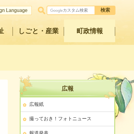
ign Language
祉
しごと・産業
町政情報
広報
広報紙
撮っておき！フォトニュース
報道発表