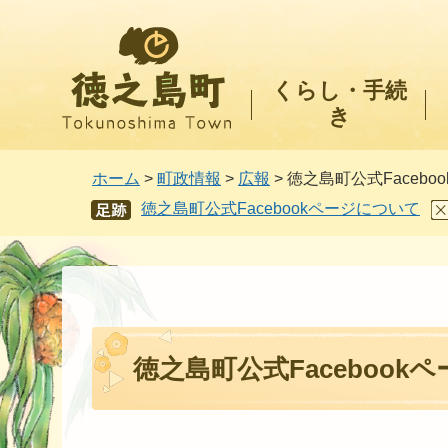
徳之島町
くらし・手続
き
ホーム
>
町政情報
>
広報
> 徳之島町公式Faceb
徳之島町公式Facebookページについて
あし
あと
徳之島町公式Facebook