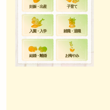
妊娠・出産
子育て
就職・退職
入園・入学
お悔やみ
結婚・離婚