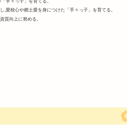
い「手々っ子」を育てる。
し,愛校心や郷土愛を身につけた「手々っ子」を育てる。
資質向上に努める。