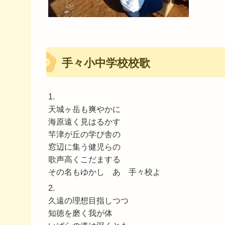
手々小中学校校歌
1.
天城ヶ岳も爽やかに
海原遠く見はるかす
竿津が丘の学び舎の
窓辺に集う健児らの
歌声高くこだまする
その名もゆかし あゝ手々校よ
2.
久遠の理想目指しつつ
知徳を磨く我が体