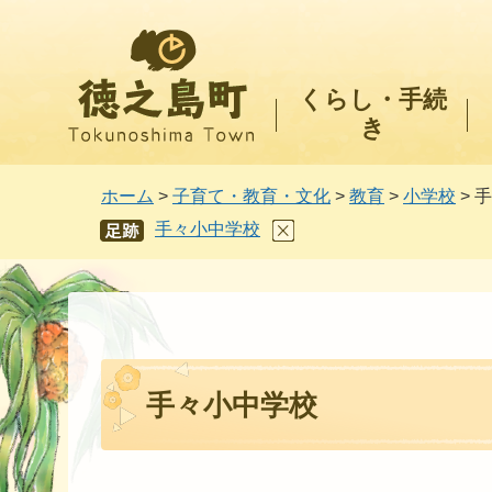
徳之島町
くらし・手続
き
ホーム
>
子育て・教育・文化
>
教育
>
小学校
> 
手々小中学校
あし
あと
手々小中学校