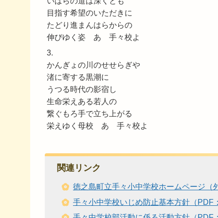
いばらの道は深くとも
目指す希望のいただきに
たどり進まんはらからの
伸びゆく姿 あゝ手々校よ
3.
かんぎょの川のせせらぎや
渚に寄する黒潮に
うつる時代の影宿し
生命栄えある若人の
繋ぐもろ手で立ち上がる
栄えゆく母校 あゝ手々校よ
関連リンク
徳之島町立手々小中学校ホームページ（
手々小中学校いじめ防止基本方針（PDF：
手々中学校部活動に係る活動方針（PDF：