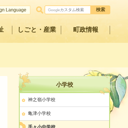
ign Language
祉
しごと・産業
町政情報
小学校
神之嶺小学校
亀津小学校
手々小中学校