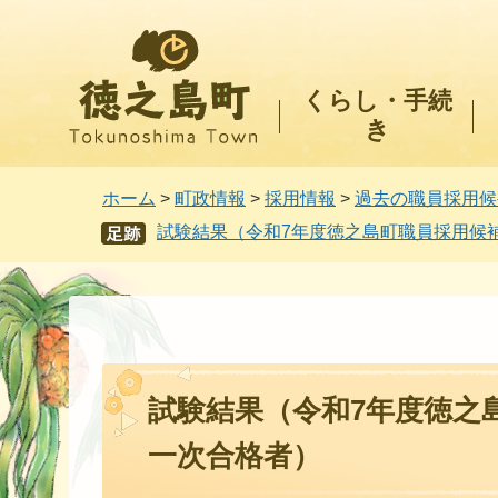
徳之島町
くらし・手続
き
ホーム
>
町政情報
>
採用情報
>
過去の職員採用候
試験結果（令和7年度徳之島町職員採用候
あし
あと
試験結果（令和7年度徳之
一次合格者）