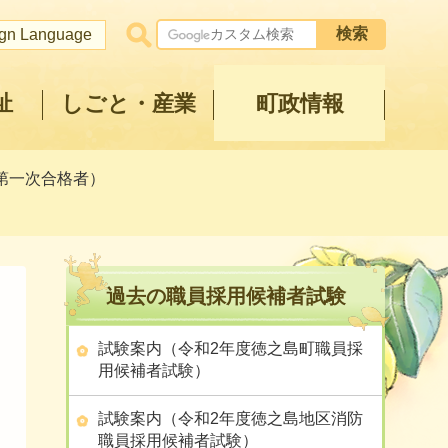
ign Language
祉
しごと・産業
町政情報
第一次合格者）
過去の職員採用候補者試験
試験案内（令和2年度徳之島町職員採
用候補者試験）
試験案内（令和2年度徳之島地区消防
職員採用候補者試験）