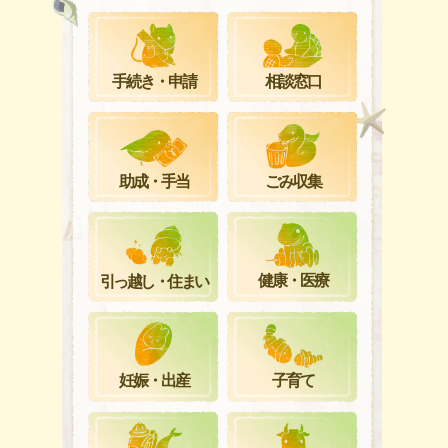
手続き・申請
相談窓口
ごみ収集
助成・手当
健康・医療
引っ越し・住まい
妊娠・出産
子育て