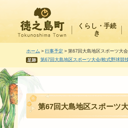
徳之島町
くらし・手続
き
ホーム
>
行事予定
> 第67回大島地区スポーツ大会
第67回大島地区スポーツ大会(軟式野球競技
あし
あと
第67回大島地区スポーツ大