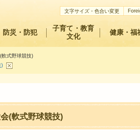
Fore
文字サイズ・色合い変更
子育て・教育
防災・防犯
健康・福
文化
(軟式野球競技)
)
会(軟式野球競技)