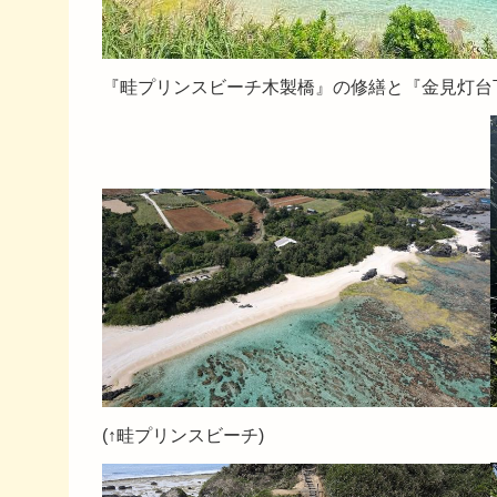
『畦プリンスビーチ木製橋』の修繕と『金見灯台
(↑畦プリンスビーチ)