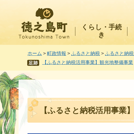
徳之島町
くらし・手続
き
ホーム
>
町政情報
>
ふるさと納税
>
ふるさと納税
【ふるさと納税活用事業】観光地整備事業
あし
あと
【ふるさと納税活用事業】