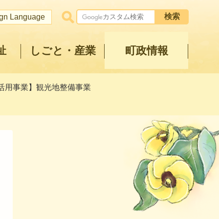
ign Language
祉
しごと・産業
町政情報
税活用事業】観光地整備事業