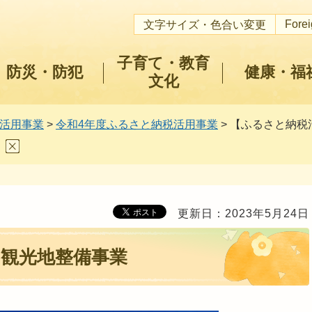
Fore
文字サイズ・色合い変更
子育て・教育
防災・防犯
健康・福
文化
活用事業
>
令和4年度ふるさと納税活用事業
> 【ふるさと納
更新日：2023年5月24日
観光地整備事業