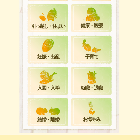
健康・医療
引っ越し・住まい
妊娠・出産
子育て
就職・退職
入園・入学
お悔やみ
結婚・離婚