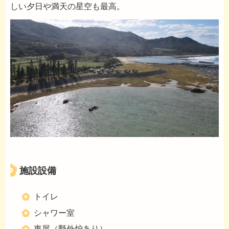
しい夕日や満天の星空も最高。
施設設備
トイレ
シャワー室
東屋（野外炉あり）