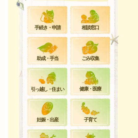
手続き・申請
相談窓口
ごみ収集
助成・手当
健康・医療
引っ越し・住まい
妊娠・出産
子育て