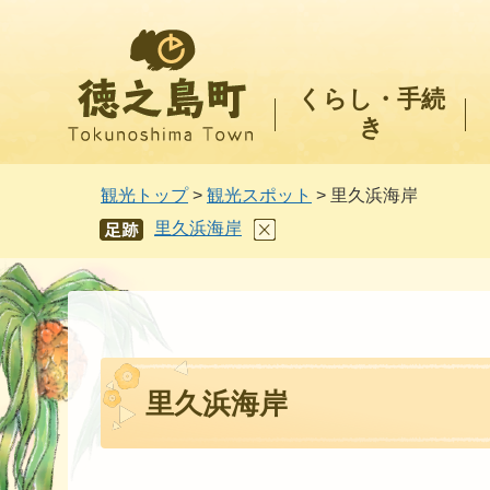
徳之島町
くらし・手続
き
観光トップ
>
観光スポット
> 里久浜海岸
里久浜海岸
あし
あと
里久浜海岸