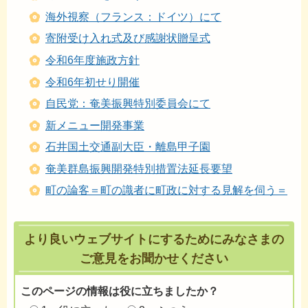
海外視察（フランス：ドイツ）にて
寄附受け入れ式及び感謝状贈呈式
令和6年度施政方針
令和6年初せり開催
自民党：奄美振興特別委員会にて
新メニュー開発事業
石井国土交通副大臣・離島甲子園
奄美群島振興開発特別措置法延長要望
町の論客＝町の識者に町政に対する見解を伺う＝
より良いウェブサイトにするためにみなさまの
ご意見をお聞かせください
このページの情報は役に立ちましたか？