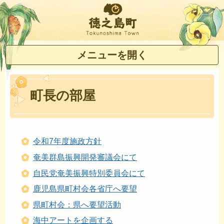
徳之島町
メニューを開く
町長の部屋
令和7年度施政方針
奄美群島振興開発審議会にて
自民党奄美振興特別委員会にて
鹿児島県町村会各省庁へ要望
県町村会：県へ要望活動
海中アートを企画する