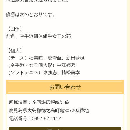
優勝は次のとおりです。
【団体】
剣道、空手道団体組手女子の部
【個人】
（テニス）福美睦、琉喬至、新田夢楓
（空手道・女子個人形）中江姫乃
（ソフトテニス）東強志、棈松義幸
お問い合わせ
所属課室：企画課広報統計係
鹿児島県大島郡徳之島町亀津7203番地
電話番号：0997-82-1112