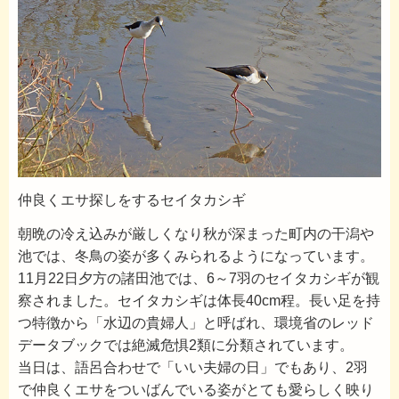
仲良くエサ探しをするセイタカシギ
朝晩の冷え込みが厳しくなり秋が深まった町内の干潟や
池では、冬鳥の姿が多くみられるようになっています。
11月22日夕方の諸田池では、6～7羽のセイタカシギが観
察されました。セイタカシギは体長40cm程。長い足を持
つ特徴から「水辺の貴婦人」と呼ばれ、環境省のレッド
データブックでは絶滅危惧2類に分類されています。
当日は、語呂合わせで「いい夫婦の日」でもあり、2羽
で仲良くエサをついばんでいる姿がとても愛らしく映り