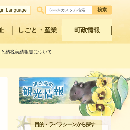
ign Language
祉
しごと・産業
町政情報
さと納税実績報告について
目的・ライフシーンから探す