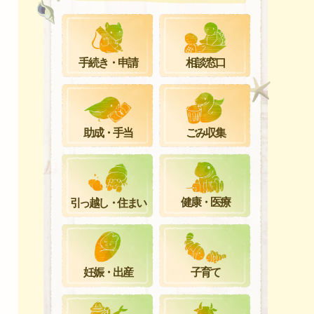
手続き・申請
相談窓口
ごみ収集
助成・手当
健康・医療
引っ越し・住まい
妊娠・出産
子育て