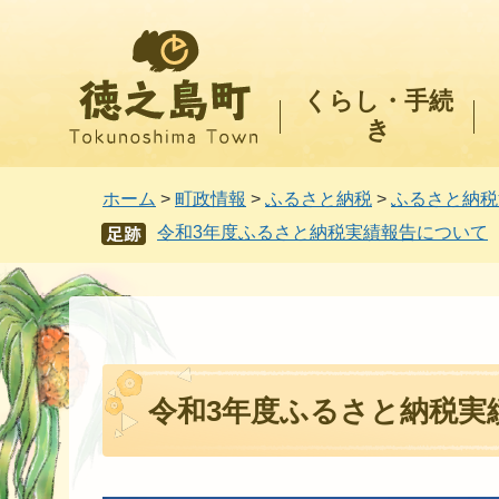
徳之島町
くらし・手続
き
ホーム
>
町政情報
>
ふるさと納税
>
ふるさと納税
令和3年度ふるさと納税実績報告について
あし
あと
令和3年度ふるさと納税実