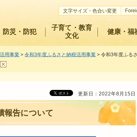
Fore
文字サイズ・色合い変更
子育て・教育
防災・防犯
健康・福
文化
活用事業
>
令和3年度ふるさと納税活用事業
> 令和3年度ふる
更新日：2022年8月15日
績報告について