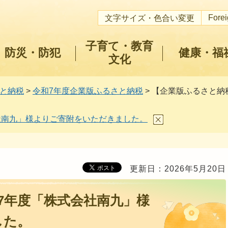
Fore
文字サイズ・色合い変更
子育て・教育
防災・防犯
健康・福
文化
と納税
>
令和7年度企業版ふるさと納税
> 【企業版ふるさと
社南九」様よりご寄附をいただきました。
更新日：2026年5月20日
7年度「株式会社南九」様
した。