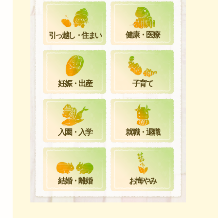
健康・医療
引っ越し・住まい
妊娠・出産
子育て
就職・退職
入園・入学
お悔やみ
結婚・離婚