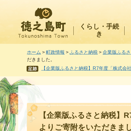
徳之島町
くらし・手続
き
ホーム
>
町政情報
>
ふるさと納税
>
企業版ふるさ
だきました。
【企業版ふるさと納税】R7年度「株式会
あし
あと
【企業版ふるさと納税】R
よりご寄附をいただきま