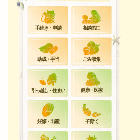
手続き・申請
相談窓口
ごみ収集
助成・手当
健康・医療
引っ越し・住まい
妊娠・出産
子育て