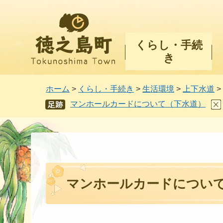
徳之島町
くらし・手続
き
ホーム
>
くらし・手続き
>
生活環境
>
上下水道
>
マンホールカードについて（下水道）
あし
あと
マンホールカードについ