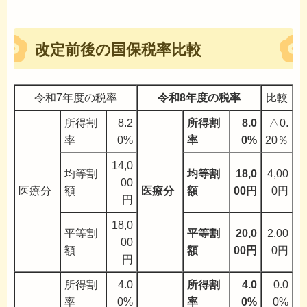
改定前後の国保税率比較
令和7年度の税率
令和8年度の税率
比較
所得割
8.2
所得割
8.0
△0.
率
0%
率
0%
20％
14,0
均等割
均等割
18,0
4,00
00
医療分
額
医療分
額
00円
0円
円
18,0
平等割
平等割
20,0
2,00
00
額
額
00円
0円
円
所得割
4.0
所得割
4.0
0.0
率
0%
率
0%
0%