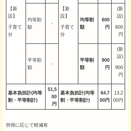
【新
【新
(新
設】
設】
設)
均等割
均等割
600
-
子育て
子育て
600
額
額
円
分
分
円
(新
設)
平等割
平等割
900
-
900
額
額
円
円
51,5
基本負担計(均等
基本負担計(均等
64,7
13,2
00
割・平等割計)
割・平等割計)
00円
00円
円
所得に応じて軽減有