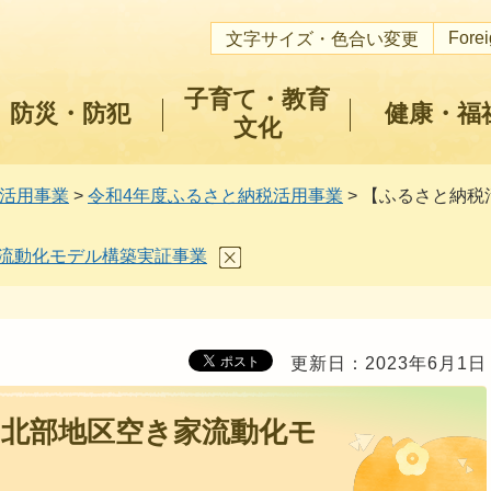
Fore
文字サイズ・色合い変更
子育て・教育
防災・防犯
健康・福
文化
活用事業
>
令和4年度ふるさと納税活用事業
> 【ふるさと納
流動化モデル構築実証事業
更新日：2023年6月1日
】北部地区空き家流動化モ