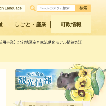
ign Language
祉
しごと・産業
町政情報
税活用事業】北部地区空き家流動化モデル構築実証