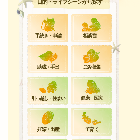
目的・ライフシーンから探す
手続き・申請
相談窓口
ごみ収集
助成・手当
健康・医療
引っ越し・住まい
妊娠・出産
子育て