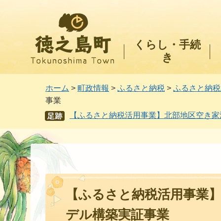
徳之島町
くらし・手続
き
ホーム
>
町政情報
>
ふるさと納税
>
ふるさと納税
事業
【ふるさと納税活用事業】北部地区空き家
あし
あと
【ふるさと納税活用事業
デル構築実証事業