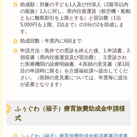
助成額：対象の子ども1人及び付添人（2親等以内
の親族）1人に対し、県内往復運賃（航空機・船舶
ともに離島割引を上限とする）と宿泊費（1泊
5,000円を上限、2泊まで）の3分の2を助成しま
す。
助成回数：年度内に6回まで
申請方法：島外での受診を終えた後、1.申請書、2.
領収書（県内往復運賃及び宿泊費）、3.受診され
た医療機関の診療明細書、4.医師の意見書（第1回
目の申請時に限る）を介護福祉課へ提出してくだ
さい。（医師の意見書については、年度毎に提出
が必要となります）
ふぅぐわ（福子）療育旅費助成金申請様
式
ふぅぐわ（福子）療育旅費助成金申請書兼請求書