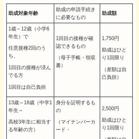
助成の申請手続き
助成対象年齢
助成額
に必要なもの
1歳～12歳（小学6
年生）で
1回目の接種が確
1,750円
認できるもの
任意接種2回のう
助成はひと
ち、
（母子手帳・領収
り1回限り
書）
1回目の接種が済ん
（差額は自
でる方
己負担）
1回目は自己負担
13歳～18歳（中学1
身分を証明するも
2,500円
年生～
の
助成はひと
高校3年生に相当す
（マイナンバーカ
り1回限り
る年齢の方）
ード・