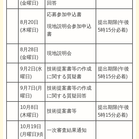
(金曜日)
回答
応募参加申込書
8月20日
提出期限(午後
現地説明会参加申込
(木曜日)
5時15分必着)
書
8月28日
現地説明会
(金曜日)
9月2日(水
技術提案書等の作成
提出期限(午後
曜日)
に関する質疑書
5時15分必着)
9月7日(月
技術提案書等の作成
曜日)
に関する質疑回答
10月8日
提出期限(午後
技術提案書等
(木曜日)
5時15分必着)
10月19日
一次審査結果通知
(月曜日)頃