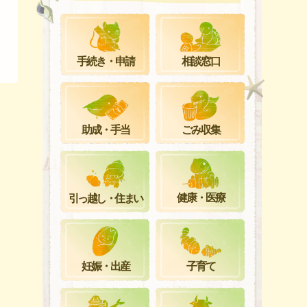
手続き・申請
相談窓口
ごみ収集
助成・手当
健康・医療
引っ越し・住まい
妊娠・出産
子育て