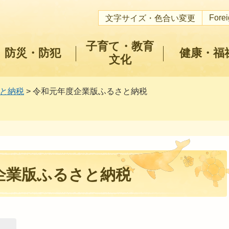
Fore
文字サイズ・色合い変更
子育て・教育
防災・防犯
健康・福
文化
と納税
> 令和元年度企業版ふるさと納税
企業版ふるさと納税