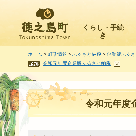
徳之島町
くらし・手続
き
ホーム
>
町政情報
>
ふるさと納税
>
企業版ふるさ
令和元年度企業版ふるさと納税
あし
あと
令和元年度