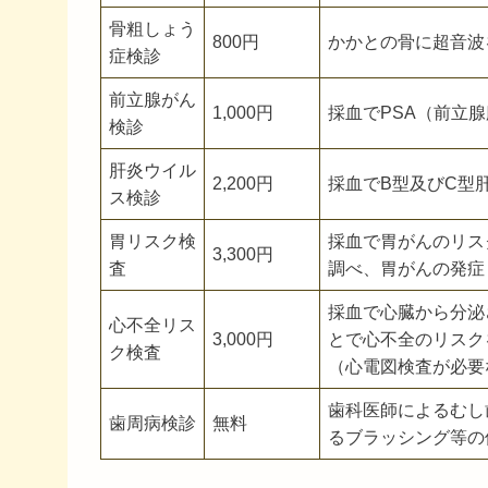
骨粗しょう
800円
かかとの骨に超音波
症検診
前立腺がん
1,000円
採血でPSA（前立
検診
肝炎ウイル
2,200円
採血でB型及びC型
ス検診
胃リスク検
採血で胃がんのリス
3,300円
査
調べ、胃がんの発症
採血で心臓から分泌さ
心不全リス
3,000円
とで心不全のリスク
ク検査
（心電図検査が必要
歯科医師によるむし
歯周病検診
無料
るブラッシング等の