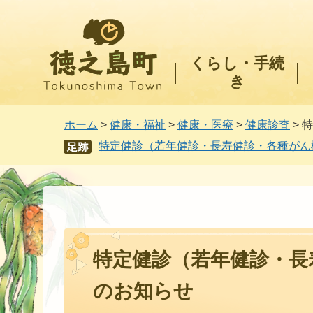
徳之島町
くらし・手続
き
ホーム
>
健康・福祉
>
健康・医療
>
健康診査
> 
特定健診（若年健診・長寿健診・各種がん
あし
あと
特定健診（若年健診・長
のお知らせ