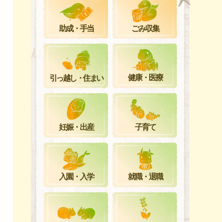
ごみ収集
助成・手当
健康・医療
引っ越し・住まい
妊娠・出産
子育て
就職・退職
入園・入学