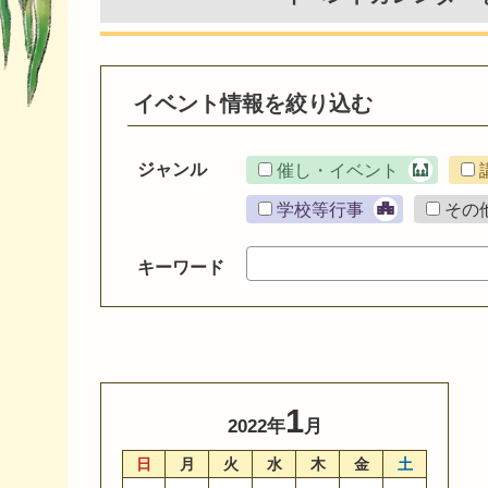
イベント情報を絞り込む
ジャンル
催し・イベント
学校等行事
その
キーワード
1
2022年
月
日
月
火
水
木
金
土