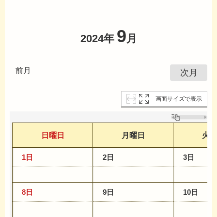
9
2024年
月
前月
次月
画面サイズで表示
日曜日
月曜日
火
1日
2日
3日
8日
9日
10日