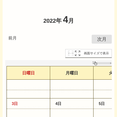
4
2022年
月
前月
次月
画面サイズで表示
日曜日
月曜日
火
3日
4日
5日