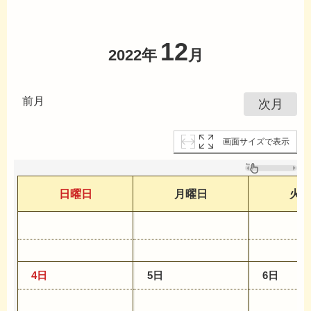
12
2022年
月
前月
次月
画面サイズで表示
日曜日
月曜日
火
4日
5日
6日