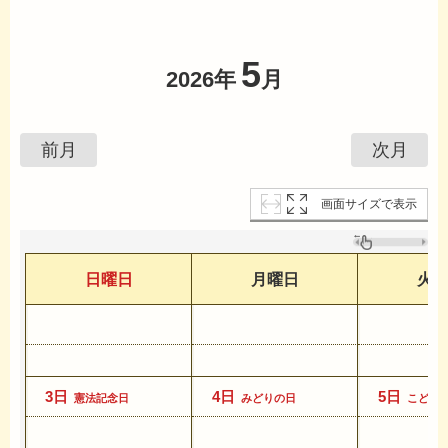
5
2026年
月
前月
次月
画面サイズで表示
日曜日
月曜日
火
3日
4日
5日
憲法記念日
みどりの日
こども