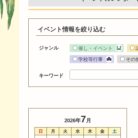
イベント情報を絞り込む
ジャンル
催し・イベント
学校等行事
その
キーワード
7
2026年
月
日
月
火
水
木
金
土